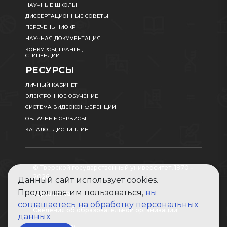
НАУЧНЫЕ ШКОЛЫ
ДИССЕРТАЦИОННЫЕ СОВЕТЫ
ПЕРЕЧЕНЬ НИОКР
НАУЧНАЯ ДОКУМЕНТАЦИЯ
КОНКУРСЫ, ГРАНТЫ,
СТИПЕНДИИ
РЕСУРСЫ
ЛИЧНЫЙ КАБИНЕТ
ЭЛЕКТРОННОЕ ОБУЧЕНИЕ
СИСТЕМА ВИДЕОКОНФЕРЕНЦИЙ
ОБЛАЧНЫЕ СЕРВИСЫ
КАТАЛОГ ДИСЦИПЛИН
© Тверской государственный университет, 1870 -
2026
Данный сайт использует cookies.
Продолжая им пользоваться,
вы
Карта сайта
соглашаетесь на обработку персональных
Сведения об образовательной организации
данных
Абитуриенту