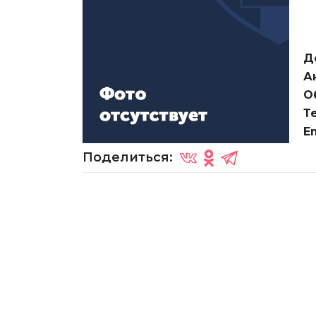
Д
А
О
Т
Em
Поделиться: