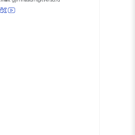
mail:
gymnasium@tversu.ru