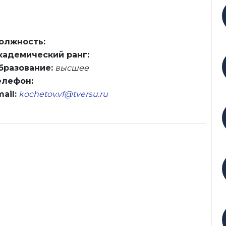
олжность:
кадемический ранг:
бразование:
высшее
елефон:
ail:
kochetov.vf@tversu.ru