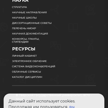
НАУКА
СТРУКТУРА
НАУЧНЫЕ НАПРАВЛЕНИЯ
НАУЧНЫЕ ШКОЛЫ
ДИССЕРТАЦИОННЫЕ СОВЕТЫ
ПЕРЕЧЕНЬ НИОКР
НАУЧНАЯ ДОКУМЕНТАЦИЯ
КОНКУРСЫ, ГРАНТЫ,
СТИПЕНДИИ
РЕСУРСЫ
ЛИЧНЫЙ КАБИНЕТ
ЭЛЕКТРОННОЕ ОБУЧЕНИЕ
СИСТЕМА ВИДЕОКОНФЕРЕНЦИЙ
ОБЛАЧНЫЕ СЕРВИСЫ
КАТАЛОГ ДИСЦИПЛИН
© Тверской государственный университет, 1870 -
2026
Данный сайт использует cookies.
Продолжая им пользоваться,
вы
Карта сайта