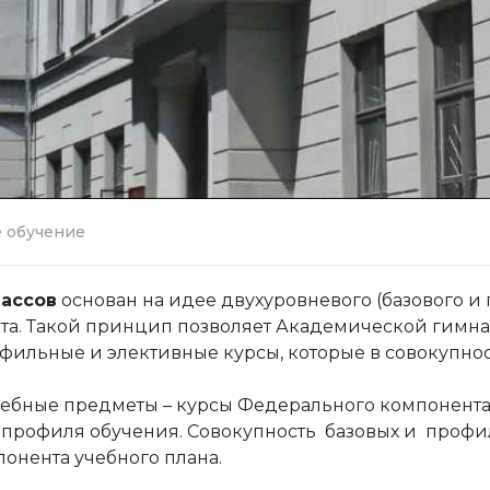
 обучение
ассов
основан на идее двухуровневого (базового 
рта. Такой принцип позволяет Академической гимн
фильные и элективные курсы, которые в совокупно
чебные предметы – курсы Федерального компонент
профиля обучения. Совокупность базовых и профи
онента учебного плана.