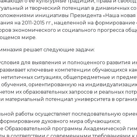
важающего ее культурные традиции, права и свободы
ктуальный и творческий потенциал в динамичных с
с положениями инициативы Президента «Наша нова
ния на 2011-2015 гг., нацеленной на формирование
ров экономического и социального прогресса общес
ющемся мире.
имназия решает следующие задачи:
условия для выявления и полноценного развития и
 развивает ключевые компетенции обучающихся как
 в нетипичных ситуациях, общепредметные и предм
о обучения, ориентированную на индивидуализаци
етом их образовательных запросов и реальных потр
 и материальный потенциал университета в органи
льной работы осуществляет последовательную орие
 формирование духовного мира обучающихся;
ие Образовательной программы Академической гим
ы в соответствии с современными требованиями к 