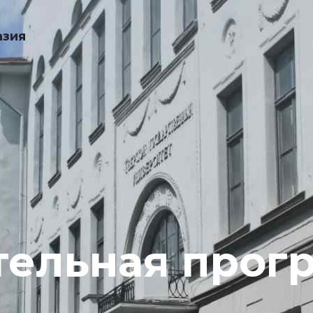
азия
тельная прог