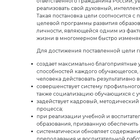
ответственного гражданина России, у
реализовать свой духовный, интелле
Такая постановка цели соотносится 
целевой программы развития образова
личности, являющейся одним из факто
жизни в многомерном быстро изменя
Для достижения поставленной цели г
создает максимально благоприятные 
способностей каждого обучающегося,
человека действовать результативно
совершенствует систему профильног
также социализацию обучающихся с уч
задействует кадровый, методический
процесса;
при реализации учебной и воспитате
образования, призванную обеспечить
систематически обновляет содержан
преподавания и воспитательной работ