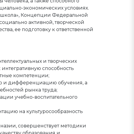
 человека, а также способного
оциально-экономических условиях.
я школа», Концепции Федеральной
 социально активной, творческой
тва, ее подготовку к ответственной
нтеллектуальных и творческих
 интегративную способность
етные компетенции;
ю и дифференциацию обучения, а
ебностей рынка труда;
зации учебно-воспитательного
нтацию на культуросообразность
назии, совершенствует методики
качеству образования и