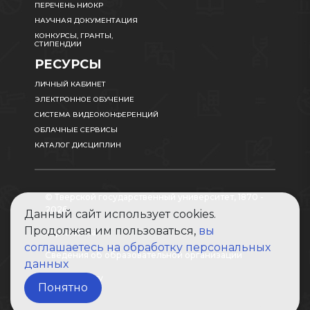
ПЕРЕЧЕНЬ НИОКР
НАУЧНАЯ ДОКУМЕНТАЦИЯ
КОНКУРСЫ, ГРАНТЫ,
СТИПЕНДИИ
РЕСУРСЫ
ЛИЧНЫЙ КАБИНЕТ
ЭЛЕКТРОННОЕ ОБУЧЕНИЕ
СИСТЕМА ВИДЕОКОНФЕРЕНЦИЙ
ОБЛАЧНЫЕ СЕРВИСЫ
КАТАЛОГ ДИСЦИПЛИН
© Тверской государственный университет, 1870 -
2026
Данный сайт использует cookies.
Продолжая им пользоваться,
вы
Карта сайта
соглашаетесь на обработку персональных
Сведения об образовательной организации
данных
Абитуриенту
Понятно