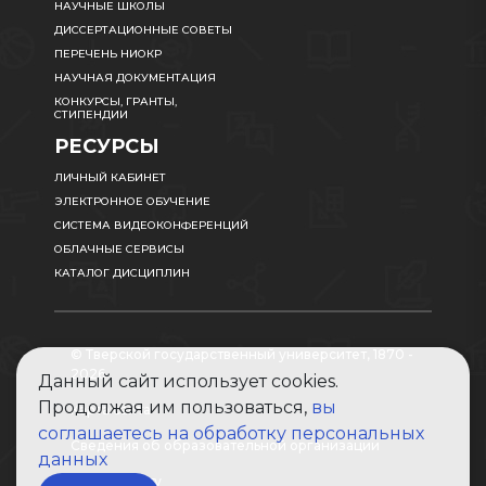
НАУЧНЫЕ ШКОЛЫ
ДИССЕРТАЦИОННЫЕ СОВЕТЫ
ПЕРЕЧЕНЬ НИОКР
НАУЧНАЯ ДОКУМЕНТАЦИЯ
КОНКУРСЫ, ГРАНТЫ,
СТИПЕНДИИ
РЕСУРСЫ
ЛИЧНЫЙ КАБИНЕТ
ЭЛЕКТРОННОЕ ОБУЧЕНИЕ
СИСТЕМА ВИДЕОКОНФЕРЕНЦИЙ
ОБЛАЧНЫЕ СЕРВИСЫ
КАТАЛОГ ДИСЦИПЛИН
© Тверской государственный университет, 1870 -
2026
Данный сайт использует cookies.
Продолжая им пользоваться,
вы
Карта сайта
соглашаетесь на обработку персональных
Сведения об образовательной организации
данных
Абитуриенту