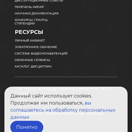
ДИССЕРТАЦИОННЫЕ СОВЕТЫ
ПЕРЕЧЕНЬ НИОКР
НАУЧНАЯ ДОКУМЕНТАЦИЯ
КОНКУРСЫ, ГРАНТЫ,
СТИПЕНДИИ
РЕСУРСЫ
ЛИЧНЫЙ КАБИНЕТ
ЭЛЕКТРОННОЕ ОБУЧЕНИЕ
СИСТЕМА ВИДЕОКОНФЕРЕНЦИЙ
ОБЛАЧНЫЕ СЕРВИСЫ
КАТАЛОГ ДИСЦИПЛИН
© Тверской государственный университет, 1870 -
2026
Данный сайт использует cookies.
Продолжая им пользоваться,
вы
Карта сайта
соглашаетесь на обработку персональных
Сведения об образовательной организации
данных
Абитуриенту
Понятно