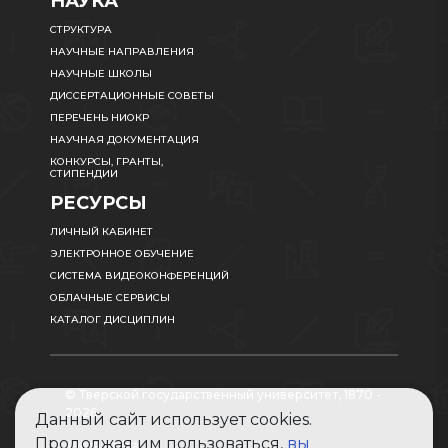
НАУКА
СТРУКТУРА
НАУЧНЫЕ НАПРАВЛЕНИЯ
НАУЧНЫЕ ШКОЛЫ
ДИССЕРТАЦИОННЫЕ СОВЕТЫ
ПЕРЕЧЕНЬ НИОКР
НАУЧНАЯ ДОКУМЕНТАЦИЯ
КОНКУРСЫ, ГРАНТЫ,
СТИПЕНДИИ
РЕСУРСЫ
ЛИЧНЫЙ КАБИНЕТ
ЭЛЕКТРОННОЕ ОБУЧЕНИЕ
СИСТЕМА ВИДЕОКОНФЕРЕНЦИЙ
ОБЛАЧНЫЕ СЕРВИСЫ
КАТАЛОГ ДИСЦИПЛИН
© Тверской государственный университет, 1870 -
2026
Данный сайт использует cookies.
Продолжая им пользоваться,
вы
Карта сайта