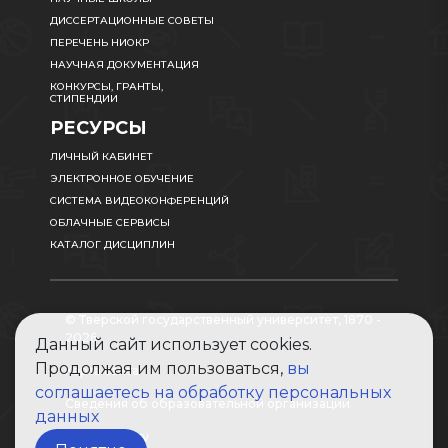
ДИССЕРТАЦИОННЫЕ СОВЕТЫ
ПЕРЕЧЕНЬ НИОКР
НАУЧНАЯ ДОКУМЕНТАЦИЯ
КОНКУРСЫ, ГРАНТЫ,
СТИПЕНДИИ
РЕСУРСЫ
ЛИЧНЫЙ КАБИНЕТ
ЭЛЕКТРОННОЕ ОБУЧЕНИЕ
СИСТЕМА ВИДЕОКОНФЕРЕНЦИЙ
ОБЛАЧНЫЕ СЕРВИСЫ
КАТАЛОГ ДИСЦИПЛИН
© Тверской государственный университет, 1870 -
2026
Данный сайт использует cookies.
Продолжая им пользоваться,
вы
Карта сайта
соглашаетесь на обработку персональных
Сведения об образовательной организации
данных
Абитуриенту