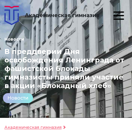
Академическая гимназия
Новости
В преддверии Дня
освобождения Ленинграда от
фашистской блокады
гимназисты приняли участие
в акции «Блокадный хлеб»
Новости
Академическая гимназия