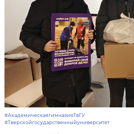
#АкадемическаягимназияТвГУ
#Тверскойгосударственныйуниверситет